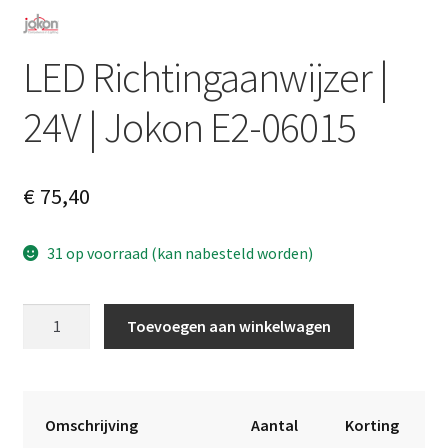
LED Richtingaanwijzer |
24V | Jokon E2-06015
€
75,40
31 op voorraad (kan nabesteld worden)
LED
A
Toevoegen aan winkelwagen
Richtingaanwijzer
l
|
t
24V
e
|
r
Omschrijving
Aantal
Korting
Jokon
n