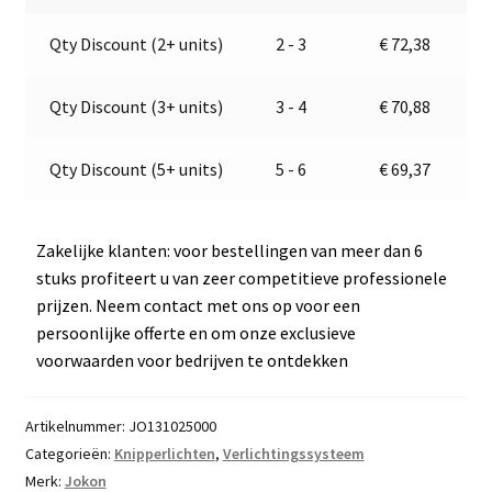
E2-
a
Qty Discount (2+ units)
2 - 3
€
72,38
06015
t
aantal
i
v
Qty Discount (3+ units)
3 - 4
€
70,88
e
:
Qty Discount (5+ units)
5 - 6
€
69,37
Zakelijke klanten: voor bestellingen van meer dan 6
stuks profiteert u van zeer competitieve professionele
prijzen. Neem contact met ons op voor een
persoonlijke offerte en om onze exclusieve
voorwaarden voor bedrijven te ontdekken
Artikelnummer:
JO131025000
Categorieën:
Knipperlichten
,
Verlichtingssysteem
Merk:
Jokon