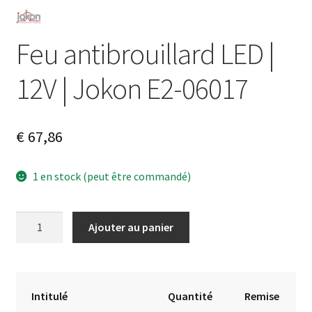
Feu antibrouillard LED |
12V | Jokon E2-06017
€
67,86
1 en stock (peut être commandé)
quantité
A
Ajouter au panier
de
l
Feu
t
antibrouillard
e
LED
r
Intitulé
Quantité
Remise
|
n