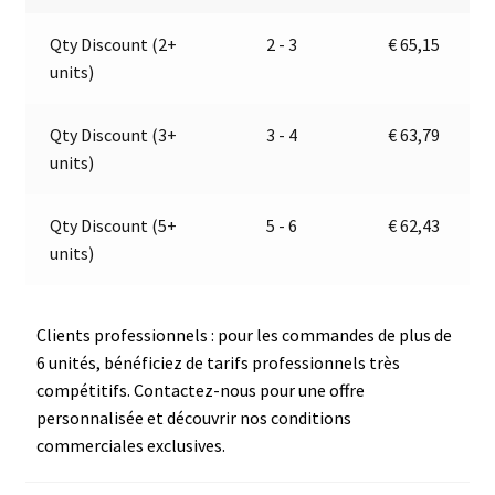
12V
a
Qty Discount (2+
2 - 3
€
65,15
|
t
units)
Jokon
i
E2-
v
06017
e
Qty Discount (3+
3 - 4
€
63,79
:
units)
Qty Discount (5+
5 - 6
€
62,43
units)
Clients professionnels : pour les commandes de plus de
6 unités, bénéficiez de tarifs professionnels très
compétitifs. Contactez-nous pour une offre
personnalisée et découvrir nos conditions
commerciales exclusives.