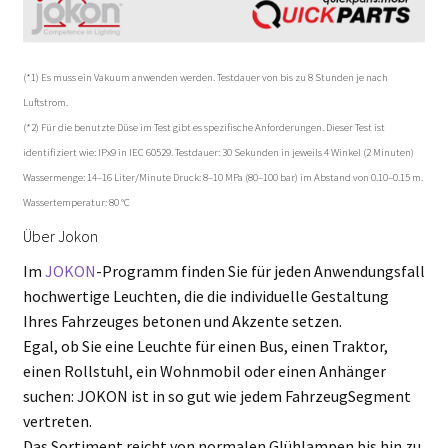
(*1) Es muss ein Vakuum anwenden werden. Testdauer von bis zu 8 Stunden je nach
Luftstrom.
(*2) Für die benutzte Düse im Test gibt es spezifische Anforderungen. Dieser Test ist
identifiziert wie: IPx9 in IEC 60529. Testdauer: 30 Sekunden in jeweils 4 Winkel (2 Minuten)
Wassermenge: 14–16 Liter/Minute Druck: 8–10 MPa (80–100 bar) im Abstand von 0.10–0.15 m.
Wassertemperatur: 80 °C
Über Jokon
Im
JOKON
-Programm finden Sie für jeden Anwendungsfall
hochwertige Leuchten, die die individuelle Gestaltung
Ihres Fahrzeuges betonen und Akzente setzen.
Egal, ob Sie eine Leuchte für einen Bus, einen Traktor,
einen Rollstuhl, ein Wohnmobil oder einen Anhänger
suchen: JOKON ist in so gut wie jedem FahrzeugSegment
vertreten.
Das Sortiment reicht von normalen Glühlampen bis hin zu