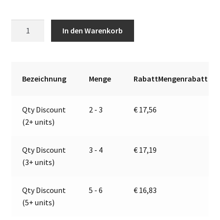
LED-
A
In den Warenkorb
Kennzeichenleuchte
l
|
t
9-
e
32V
r
Bezeichnung
Menge
RabattMengenrabatt
|
n
Jokon
a
Qty Discount
2 - 3
€
17,56
13.4015.000,
t
(2+ units)
E2-
i
06020
v
Menge
e
Qty Discount
3 - 4
€
17,19
:
(3+ units)
Qty Discount
5 - 6
€
16,83
(5+ units)