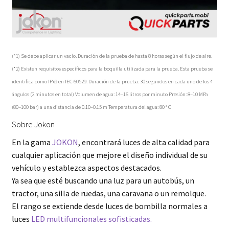
(*1) Se debe aplicar un vacío. Duración de la prueba de hasta 8 horas según el flujo de aire.
(*2) Existen requisitos específicos para la boquilla utilizada para la prueba. Esta prueba se
identifica como IPx9 en IEC 60529. Duración de la prueba: 30 segundos en cada uno de los 4
ángulos (2 minutos en total) Volumen de agua: 14–16 litros por minuto Presión: 8–10 MPa
(80–100 bar) a una distancia de 0.10–0.15 m Temperatura del agua: 80 ° C
Sobre Jokon
En la gama
JOKON
, encontrará luces de alta calidad para
cualquier aplicación que mejore el diseño individual de su
vehículo y establezca aspectos destacados.
Ya sea que esté buscando una luz para un autobús, un
tractor, una silla de ruedas, una caravana o un remolque.
El rango se extiende desde luces de bombilla normales a
luces
LED multifuncionales sofisticadas.