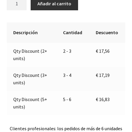
Luz
A
Añadir al carrito
de
l
matrícula
t
LED
e
|
r
Descripción
Cantidad
Descuento
9-
n
32V
a
Qty Discount (2+
2 - 3
€
17,56
|
t
units)
Jokon
i
13.4015.000,
v
E2-
e
Qty Discount (3+
3 - 4
€
17,19
06020
:
units)
cantidad
Qty Discount (5+
5 - 6
€
16,83
units)
Clientes profesionales: los pedidos de más de 6 unidades