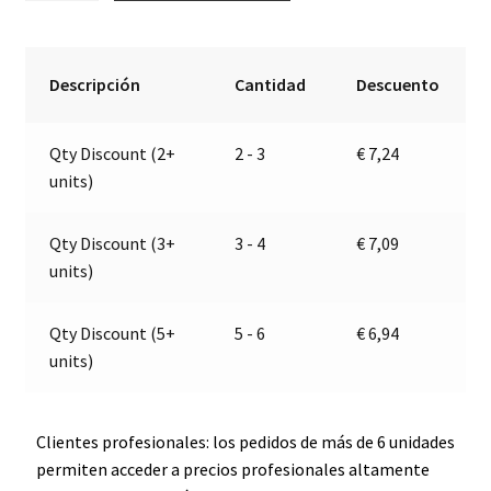
matrícula
t
/
e
izquierda
r
Descripción
Cantidad
Descuento
|
n
12-
a
Qty Discount (2+
2 - 3
€
7,24
24V
t
units)
|
i
Jokon
v
13.4008.100,
e
Qty Discount (3+
3 - 4
€
7,09
E1-
:
units)
22872
cantidad
Qty Discount (5+
5 - 6
€
6,94
units)
Clientes profesionales: los pedidos de más de 6 unidades
permiten acceder a precios profesionales altamente