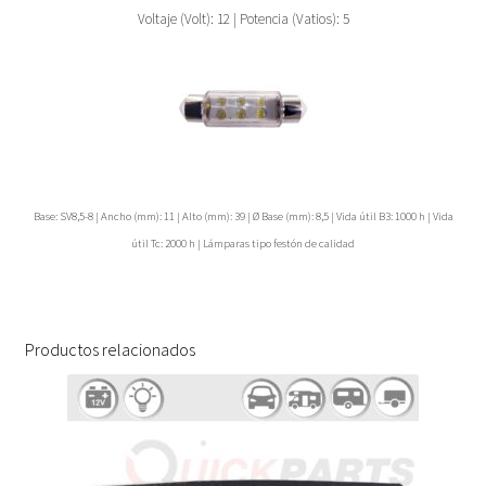
Voltaje (Volt): 12 | Potencia (Vatios): 5
Base: SV8,5-8 | Ancho (mm): 11 | Alto (mm): 39 | Ø Base (mm): 8,5 | Vida útil B3: 1000 h | Vida
útil Tc: 2000 h | Lámparas tipo festón de calidad
Productos relacionados