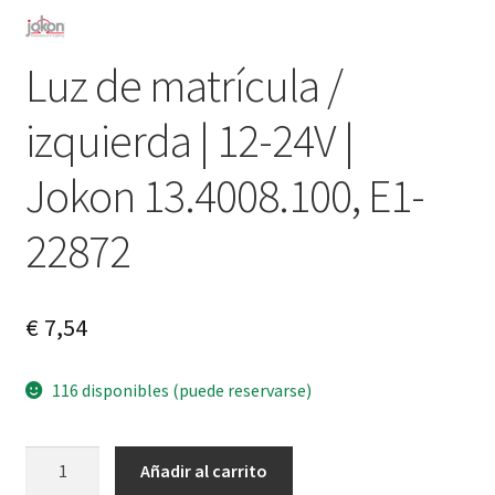
Luz de matrícula /
izquierda | 12-24V |
Jokon 13.4008.100, E1-
22872
€
7,54
116 disponibles (puede reservarse)
Luz
A
Añadir al carrito
de
l