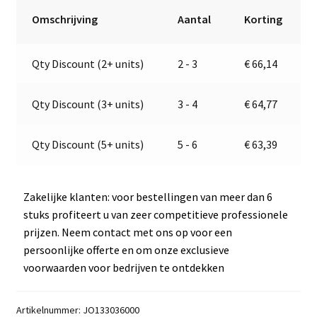
|
r
Omschrijving
Aantal
Korting
Jokon
n
13.3036.000,
a
Qty Discount (2+ units)
2 - 3
€
66,14
E2-
t
06017
i
aantal
v
Qty Discount (3+ units)
3 - 4
€
64,77
e
:
Qty Discount (5+ units)
5 - 6
€
63,39
Zakelijke klanten: voor bestellingen van meer dan 6
stuks profiteert u van zeer competitieve professionele
prijzen. Neem contact met ons op voor een
persoonlijke offerte en om onze exclusieve
voorwaarden voor bedrijven te ontdekken
Artikelnummer:
JO133036000