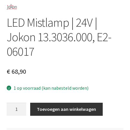
LED Mistlamp | 24V |
Jokon 13.3036.000, E2-
06017
€
68,90
1 op voorraad (kan nabesteld worden)
LED
A
Toevoegen aan winkelwagen
Mistlamp
l
|
t
24V
e