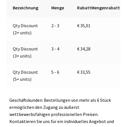
|
r
Bezeichnung
Menge
RabattMengenrabatt
Jokon
n
E2-
a
Qty Discount
2 - 3
€
35,01
07047
t
(2+ units)
Menge
i
v
e
Qty Discount
3 - 4
€
34,28
:
(3+ units)
Qty Discount
5 - 6
€
33,55
(5+ units)
Geschäftskunden: Bestellungen von mehr als 6 Stück
ermöglichen den Zugang zu äußerst
wettbewerbsfähigen professionellen Preisen.
Kontaktieren Sie uns für ein individuelles Angebot und