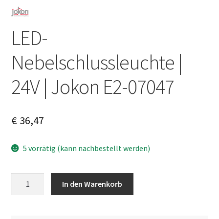
LED-
Nebelschlussleuchte |
24V | Jokon E2-07047
€
36,47
5 vorrätig (kann nachbestellt werden)
LED-
A
In den Warenkorb
Nebelschlussleuchte
l
|
t
24V
e