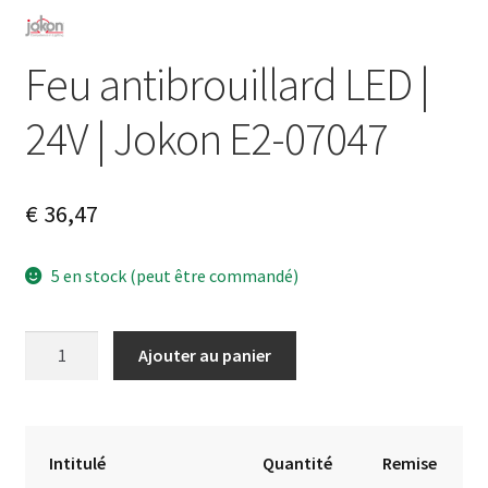
Feu antibrouillard LED |
24V | Jokon E2-07047
€
36,47
5 en stock (peut être commandé)
quantité
A
Ajouter au panier
de
l
Feu
t
antibrouillard
e
LED
r
Intitulé
Quantité
Remise
|
n