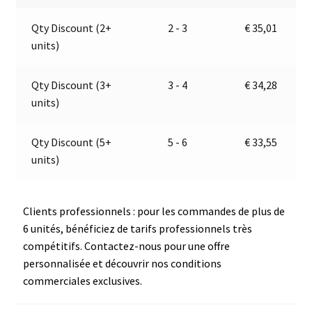
24V
a
Qty Discount (2+
2 - 3
€
35,01
|
t
units)
Jokon
i
E2-
v
07047
e
Qty Discount (3+
3 - 4
€
34,28
:
units)
Qty Discount (5+
5 - 6
€
33,55
units)
Clients professionnels : pour les commandes de plus de
6 unités, bénéficiez de tarifs professionnels très
compétitifs. Contactez-nous pour une offre
personnalisée et découvrir nos conditions
commerciales exclusives.