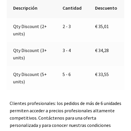
voltaje
r
Descripción
Cantidad
Descuento
24V
n
|
a
Qty Discount (2+
2 - 3
€
35,01
Jokon
t
units)
E2-
i
07047
v
cantidad
e
Qty Discount (3+
3 - 4
€
34,28
:
units)
Qty Discount (5+
5 - 6
€
33,55
units)
Clientes profesionales: los pedidos de más de 6 unidades
permiten acceder a precios profesionales altamente
competitivos. Contáctenos para una oferta
personalizada y para conocer nuestras condiciones