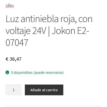
Luz antiniebla roja, con
voltaje 24V | Jokon E2-
07047
€
36,47
5 disponibles (puede reservarse)
Luz
A
Añadir al carrito
antiniebla
l
roja,
t
con
e