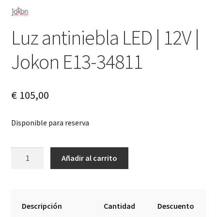
Luz antiniebla LED | 12V |
Jokon E13-34811
€
105,00
Disponible para reserva
Luz
A
Añadir al carrito
antiniebla
l
LED
t
|
e
12V
r
Descripción
Cantidad
Descuento
|
n