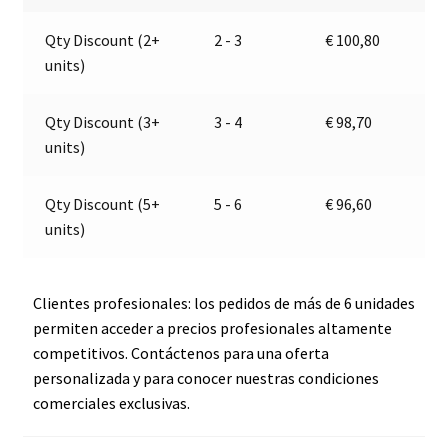
Jokon
a
Qty Discount (2+
2 - 3
€
100,80
E13-
t
units)
34811
i
cantidad
v
e
Qty Discount (3+
3 - 4
€
98,70
:
units)
Qty Discount (5+
5 - 6
€
96,60
units)
Clientes profesionales: los pedidos de más de 6 unidades
permiten acceder a precios profesionales altamente
competitivos. Contáctenos para una oferta
personalizada y para conocer nuestras condiciones
comerciales exclusivas.