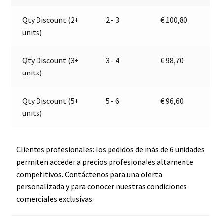
|
a
Qty Discount (2+
2 - 3
€
100,80
Jokon
t
units)
E13-
i
34811
v
cantidad
e
Qty Discount (3+
3 - 4
€
98,70
:
units)
Qty Discount (5+
5 - 6
€
96,60
units)
Clientes profesionales: los pedidos de más de 6 unidades
permiten acceder a precios profesionales altamente
competitivos. Contáctenos para una oferta
personalizada y para conocer nuestras condiciones
comerciales exclusivas.