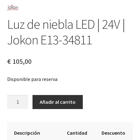
Luz de niebla LED | 24V |
Jokon E13-34811
€
105,00
Disponible para reserva
Luz
A
Añadir al carrito
de
l
niebla
t
LED
e
|
r
Descripción
Cantidad
Descuento
24V
n