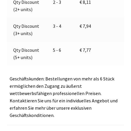
Qty Discount
2 - 3
€
8,11
2995
t
(2+ units)
Menge
i
v
e
Qty Discount
3 - 4
€
7,94
:
(3+ units)
Qty Discount
5 - 6
€
7,77
(5+ units)
Geschäftskunden: Bestellungen von mehr als 6 Stück
ermöglichen den Zugang zu äußerst
wettbewerbsfähigen professionellen Preisen.
Kontaktieren Sie uns für ein individuelles Angebot und
erfahren Sie mehr über unsere exklusiven
Geschäftskonditionen.