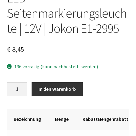
Seitenmarkierungsleuch
te | 12V | Jokon E1-2995
€
8,45
136 vorrätig (kann nachbestellt werden)
LED-
A
In den Warenkorb
Seitenmarkierungsleuchte
l
|
t
12V
e
|
r
Bezeichnung
Menge
RabattMengenrabatt
Jokon
n
E1-
a