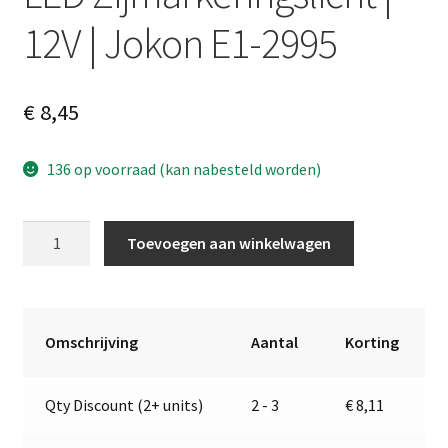
12V | Jokon E1-2995
€
8,45
136 op voorraad (kan nabesteld worden)
LED
A
Toevoegen aan winkelwagen
Zijmarkeringslicht
l
|
t
12V
e
|
r
Omschrijving
Aantal
Korting
Jokon
n
E1-
a
Qty Discount (2+ units)
2 - 3
€
8,11
2995
t
aantal
i