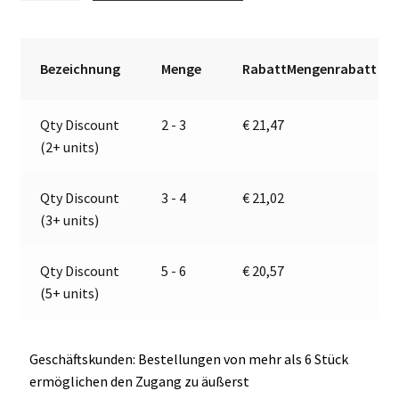
linkes
t
rechts
e
|
r
Bezeichnung
Menge
RabattMengenrabatt
9-
n
32V
a
Qty Discount
2 - 3
€
21,47
|
t
(2+ units)
Jokon
i
12.0016.400,
v
E2-
e
Qty Discount
3 - 4
€
21,02
06078
:
(3+ units)
Menge
Qty Discount
5 - 6
€
20,57
(5+ units)
Geschäftskunden: Bestellungen von mehr als 6 Stück
ermöglichen den Zugang zu äußerst