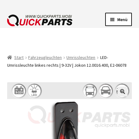
Menü
FAHRZEUGBELEUCHTUNG
ELEKTRISCHE VERBINDER
Start
Fahrzeugleuchten
Umrissleuchten
LED-
Umrissleuchte linkes rechts | 9-32V | Jokon 12.0016.400, E2-06078
FÖRDERPUMPEN
HUPEN