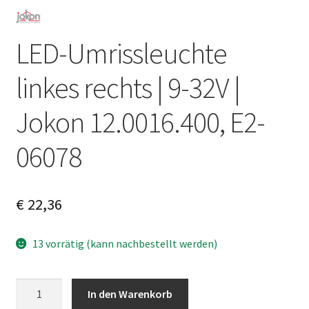
LED-Umrissleuchte
linkes rechts | 9-32V |
Jokon 12.0016.400, E2-
06078
€
22,36
13 vorrätig (kann nachbestellt werden)
LED-
A
In den Warenkorb
Umrissleuchte
l