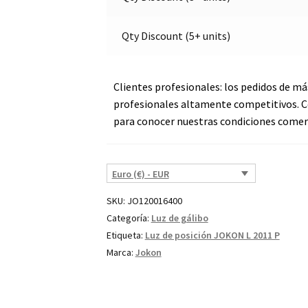
|
e
Jokon
:
Qty Discount (5+ units)
12.0016.400,
E2-
06078
Clientes profesionales: los pedidos de má
cantidad
profesionales altamente competitivos. C
para conocer nuestras condiciones comerc
Euro (€) - EUR
SKU:
JO120016400
Categoría:
Luz de gálibo
Etiqueta:
Luz de posición JOKON L 2011 P
Marca:
Jokon