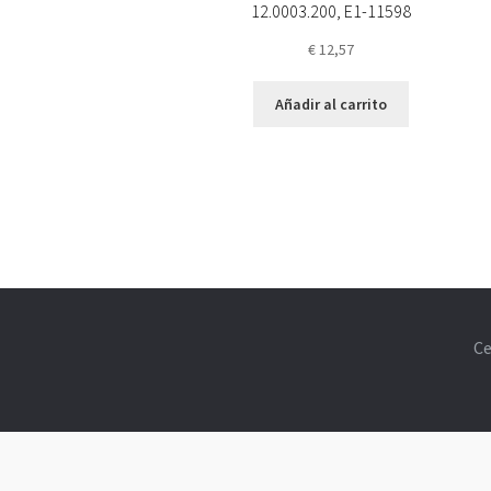
12.0003.200, E1-11598
€
12,57
Añadir al carrito
Ce