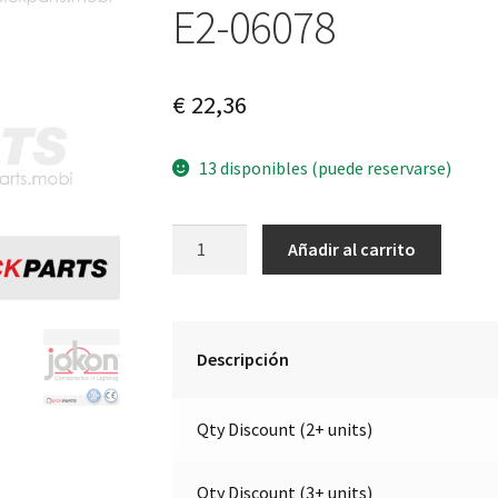
E2-06078
€
22,36
13 disponibles (puede reservarse)
Luz
A
Añadir al carrito
indicadora
l
LED
t
de
e
contorno
r
Descripción
final
n
derecha
a
Qty Discount (2+ units)
|
t
9-
i
32V
v
Qty Discount (3+ units)