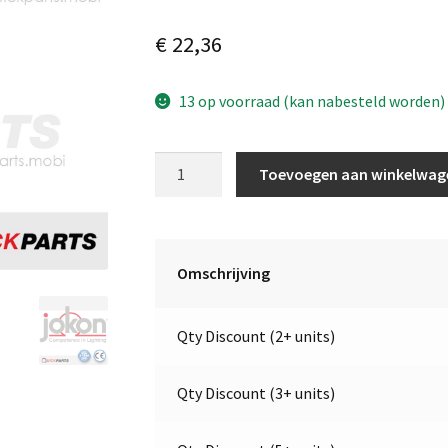
€
22,36
13 op voorraad (kan nabesteld worden)
LED
Toevoegen aan winkelwag
Breedtelicht
|
Rood
&
Omschrijving
Wit
|
Qty Discount (2+ units)
Rechts
|
9-
Qty Discount (3+ units)
32V
|