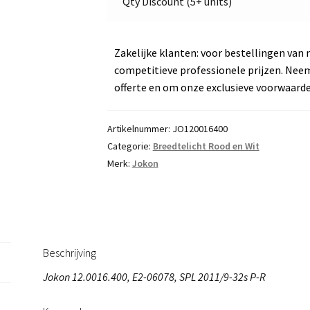
Qty Discount (5+ units)
Jokon
E2-
06078
Zakelijke klanten: voor bestellingen van 
aantal
competitieve professionele prijzen. Nee
offerte en om onze exclusieve voorwaard
Artikelnummer:
JO120016400
Categorie:
Breedtelicht Rood en Wit
Merk:
Jokon
Beschrijving
Jokon 12.0016.400, E2-06078, SPL 2011/9-32s P-R