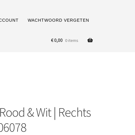
ACCOUNT
WACHTWOORD VERGETEN
€
0,00
0 items
 Rood & Wit | Rechts
-06078