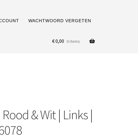
ACCOUNT
WACHTWOORD VERGETEN
€
0,00
0 items
Rood & Wit | Links |
06078