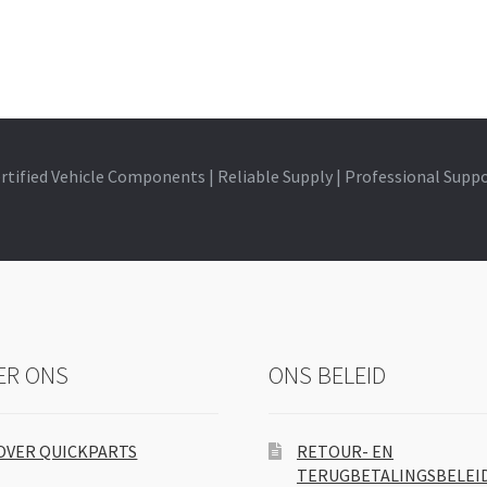
rtified Vehicle Components | Reliable Supply | Professional Supp
ER ONS
ONS BELEID
OVER QUICKPARTS
RETOUR- EN
TERUGBETALINGSBELEI