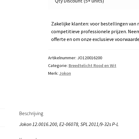
Qty Discount (5+ units)
Jokon
E2-
06078
Zakelijke klanten: voor bestellingen van 
aantal
competitieve professionele prijzen. Nee
offerte en om onze exclusieve voorwaard
Artikelnummer:
JO120016200
Categorie:
Breedtelicht Rood en Wit
Merk:
Jokon
Beschrijving
Jokon 12.0016.200, E2-06078, SPL 2011/9-32s P-L