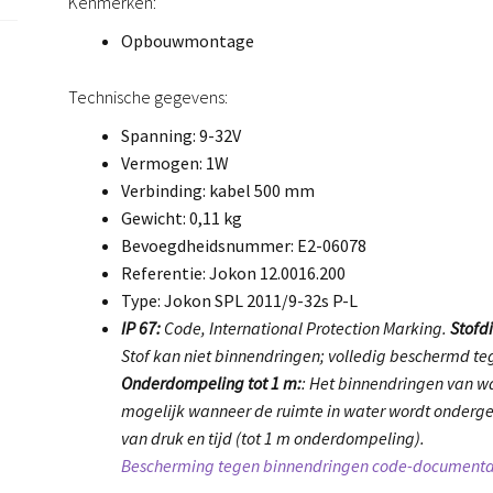
Kenmerken:
Opbouwmontage
Technische gegevens:
Spanning: 9-32V
Vermogen: 1W
Verbinding: kabel 500 mm
Gewicht: 0,11 kg
Bevoegdheidsnummer: E2-06078
Referentie: Jokon 12.0016.200
Type: Jokon SPL 2011/9-32s P-L
IP 67:
Code, International Protection Marking.
Stofdi
Stof kan niet binnendringen; volledig beschermd teg
Onderdompeling tot 1 m:
: Het binnendringen van wa
mogelijk wanneer de ruimte in water wordt onder
van druk en tijd (tot 1 m onderdompeling).
Bescherming tegen binnendringen code-documenta