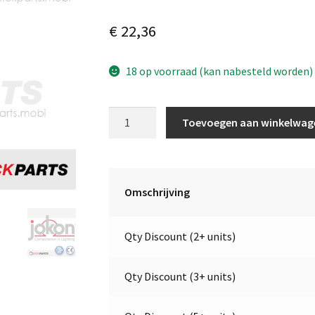
€
22,36
18 op voorraad (kan nabesteld worden)
LED
Toevoegen aan winkelwag
Breedtelicht
–
Rood
&
Omschrijving
Wit
|
Qty Discount (2+ units)
Links
|
9-
Qty Discount (3+ units)
32V
|