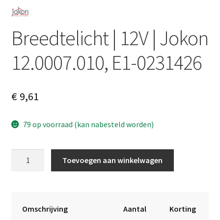
Breedtelicht | 12V | Jokon
12.0007.010, E1-0231426
€
9,61
79 op voorraad (kan nabesteld worden)
Breedtelicht
A
Toevoegen aan winkelwagen
|
l
12V
t
|
e
Jokon
r
Omschrijving
Aantal
Korting
12.0007.010,
n