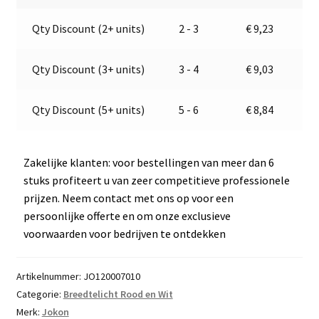
E1-
a
Qty Discount (2+ units)
2 - 3
€
9,23
0231426
t
aantal
i
v
Qty Discount (3+ units)
3 - 4
€
9,03
e
:
Qty Discount (5+ units)
5 - 6
€
8,84
Zakelijke klanten: voor bestellingen van meer dan 6
stuks profiteert u van zeer competitieve professionele
prijzen. Neem contact met ons op voor een
persoonlijke offerte en om onze exclusieve
voorwaarden voor bedrijven te ontdekken
Artikelnummer:
JO120007010
Categorie:
Breedtelicht Rood en Wit
Merk:
Jokon