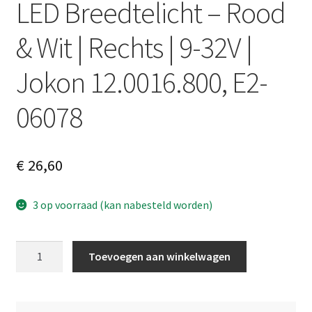
LED Breedtelicht – Rood
& Wit | Rechts | 9-32V |
Jokon 12.0016.800, E2-
06078
€
26,60
3 op voorraad (kan nabesteld worden)
LED
A
Toevoegen aan winkelwagen
Breedtelicht
l
–
t
Rood
e