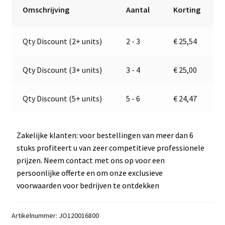
&
r
Omschrijving
Aantal
Korting
Wit
n
|
a
Qty Discount (2+ units)
2 - 3
€
25,54
Rechts
t
|
i
9-
v
Qty Discount (3+ units)
3 - 4
€
25,00
32V
e
|
:
Qty Discount (5+ units)
5 - 6
€
24,47
Jokon
12.0016.800,
E2-
Zakelijke klanten: voor bestellingen van meer dan 6
06078
stuks profiteert u van zeer competitieve professionele
aantal
prijzen. Neem contact met ons op voor een
persoonlijke offerte en om onze exclusieve
voorwaarden voor bedrijven te ontdekken
Artikelnummer:
JO120016800