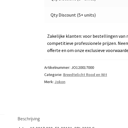
|
Flexibele
Qty Discount (5+ units)
|
Jokon
12.0017.000,
Zakelijke klanten: voor bestellingen van 
E2-
competitieve professionele prijzen. Nee
08101
offerte en om onze exclusieve voorwaard
aantal
Artikelnummer:
JO120017000
Categorie:
Breedtelicht Rood en Wit
Merk:
Jokon
Beschrijving