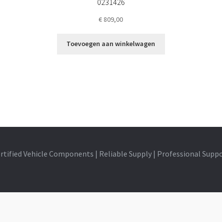
0231426
€
809,00
Toevoegen aan winkelwagen
rtified Vehicle Components | Reliable Supply | Professional Supp