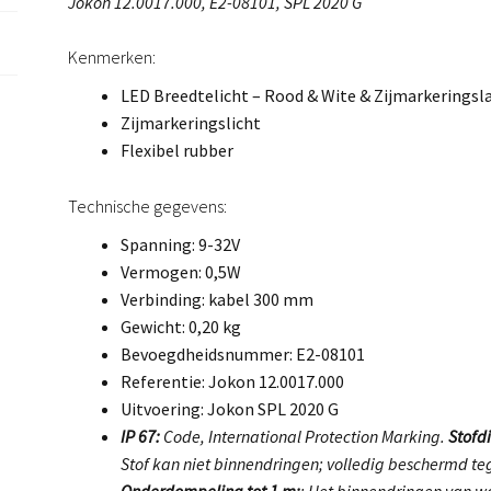
Jokon 12.0017.000, E2-08101, SPL 2020 G
Kenmerken:
LED Breedtelicht – Rood & Wite & Zijmarkerings
Zijmarkeringslicht
Flexibel rubber
Technische gegevens:
Spanning: 9-32V
Vermogen: 0,5W
Verbinding: kabel 300 mm
Gewicht: 0,20 kg
Bevoegdheidsnummer: E2-08101
Referentie: Jokon 12.0017.000
Uitvoering: Jokon SPL 2020 G
IP 67:
Code, International Protection Marking.
Stofdi
Stof kan niet binnendringen; volledig beschermd teg
Onderdompeling tot 1 m:
: Het binnendringen van wa