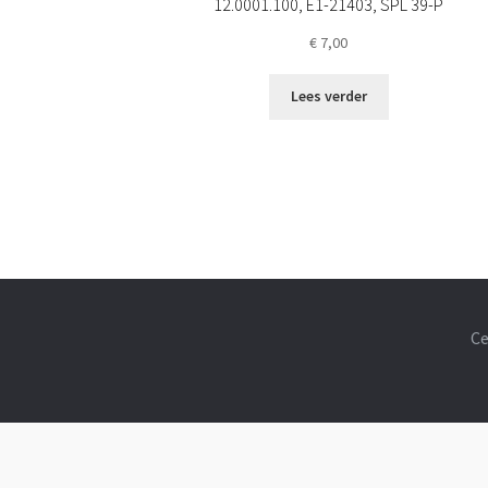
12.0001.100, E1-21403, SPL 39-P
€
7,00
Lees verder
Ce