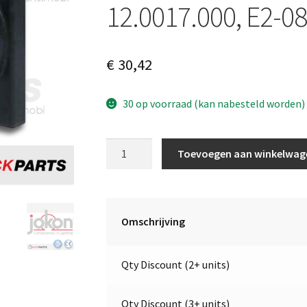
12.0017.000, E2-0
€
30,42
30 op voorraad (kan nabesteld worden)
LED
Toevoegen aan winkelwag
Breedtelicht
–
Rood
&
Omschrijving
Wit
|
Qty Discount (2+ units)
Links
&
Rechts
Qty Discount (3+ units)