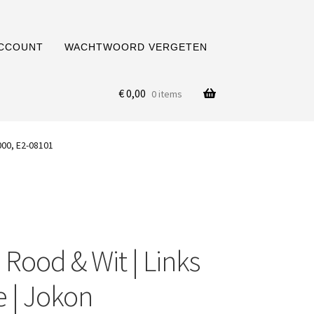
ACCOUNT
WACHTWOORD VERGETEN
€
0,00
0 items
000, E2-08101
 Rood & Wit | Links
e | Jokon