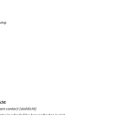
lamp
cht:
en contact (stofdicht)
ter in schadelijke hoeveelheden is niet