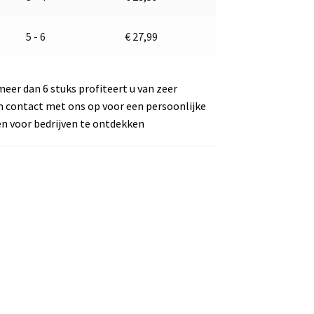
e
:
5 - 6
€
27,99
meer dan 6 stuks profiteert u van zeer
m contact met ons op voor een persoonlijke
en voor bedrijven te ontdekken