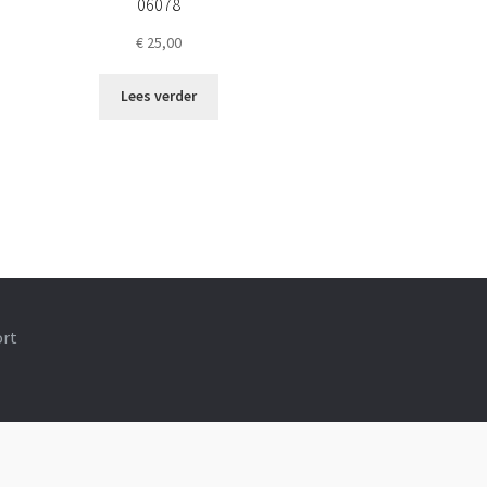
06078
€
25,00
Lees verder
ort