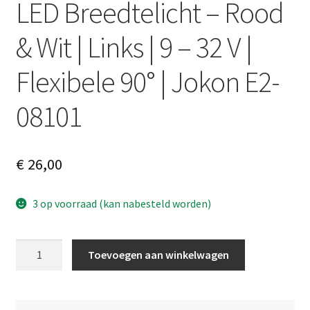
LED Breedtelicht – Rood
& Wit | Links | 9 – 32 V |
Flexibele 90° | Jokon E2-
08101
€
26,00
3 op voorraad (kan nabesteld worden)
LED
A
Toevoegen aan winkelwagen
Breedtelicht
l
–
t
Rood
e