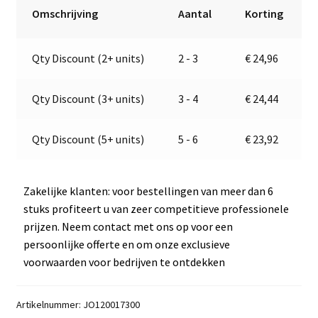
&
r
Omschrijving
Aantal
Korting
Wit
n
|
a
Qty Discount (2+ units)
2 - 3
€
24,96
Links
t
|
i
9
v
Qty Discount (3+ units)
3 - 4
€
24,44
-
e
32
:
Qty Discount (5+ units)
5 - 6
€
23,92
V
|
Flexibele
Zakelijke klanten: voor bestellingen van meer dan 6
90°
stuks profiteert u van zeer competitieve professionele
|
prijzen. Neem contact met ons op voor een
Jokon
persoonlijke offerte en om onze exclusieve
E2-
voorwaarden voor bedrijven te ontdekken
08101
aantal
Artikelnummer:
JO120017300