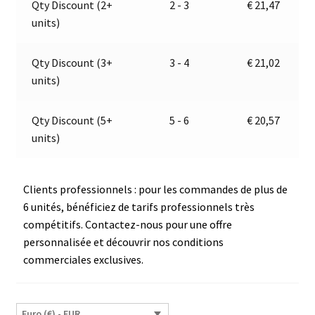
Qty Discount (2+
2 - 3
€
21,47
|
t
units)
9-
i
32V
v
|
e
Qty Discount (3+
3 - 4
€
21,02
Jokon
:
units)
E2-
06078
Qty Discount (5+
5 - 6
€
20,57
units)
Clients professionnels : pour les commandes de plus de
6 unités, bénéficiez de tarifs professionnels très
compétitifs. Contactez-nous pour une offre
personnalisée et découvrir nos conditions
commerciales exclusives.
Euro (€) - EUR