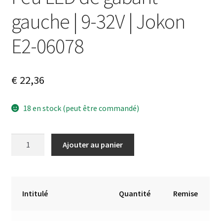
gauche | 9-32V | Jokon
E2-06078
€
22,36
18 en stock (peut être commandé)
quantité
A
Ajouter au panier
de
l
Feu
t
LED
e
de
r
Intitulé
Quantité
Remise
gabarit
n
gauche
a