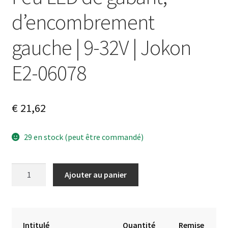
d’encombrement
gauche | 9-32V | Jokon
E2-06078
€
21,62
29 en stock (peut être commandé)
quantité
A
Ajouter au panier
de
l
Feu
t
LED
e
de
r
Intitulé
Quantité
Remise