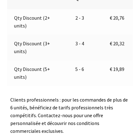
gabarit,
n
d'encombrement
a
Qty Discount (2+
2 - 3
€
20,76
gauche
t
units)
|
i
9-
v
32V
e
Qty Discount (3+
3 - 4
€
20,32
|
:
units)
Jokon
E2-
Qty Discount (5+
5 - 6
€
19,89
06078
units)
Clients professionnels : pour les commandes de plus de
6 unités, bénéficiez de tarifs professionnels très
compétitifs. Contactez-nous pour une offre
personnalisée et découvrir nos conditions
commerciales exclusives.