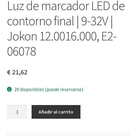
Luz de marcador LED de
contorno final | 9-32V |
Jokon 12.0016.000, E2-
06078
€
21,62
29 disponibles (puede reservarse)
Luz
A
Añadir al carrito
de
l
marcador
t
LED
e