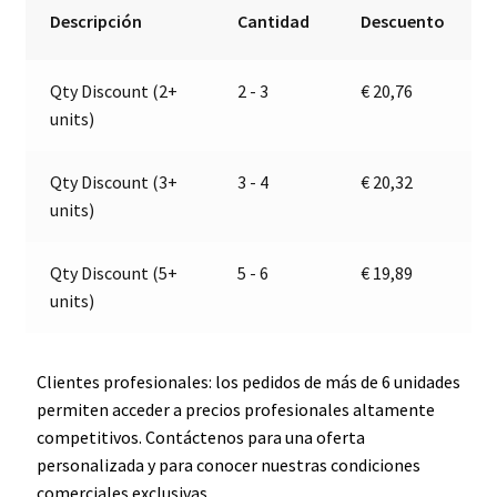
de
r
Descripción
Cantidad
Descuento
contorno
n
final
a
Qty Discount (2+
2 - 3
€
20,76
|
t
units)
9-
i
32V
v
|
e
Qty Discount (3+
3 - 4
€
20,32
Jokon
:
units)
12.0016.000,
E2-
Qty Discount (5+
5 - 6
€
19,89
06078
units)
cantidad
Clientes profesionales: los pedidos de más de 6 unidades
permiten acceder a precios profesionales altamente
competitivos. Contáctenos para una oferta
personalizada y para conocer nuestras condiciones
comerciales exclusivas.