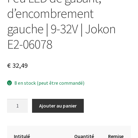
d’encombrement
gauche | 9-32V | Jokon
E2-06078
€
32,49
8 en stock (peut être commandé)
quantité
A
Ajouter au panier
de
l
Feu
t
LED
e
de
r
Intitulé
Quantité
Remise