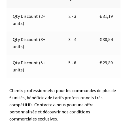
gabarit,
n
d'encombrement
a
Qty Discount (2+
2 - 3
€
31,19
gauche
t
units)
|
i
9-
v
32V
e
Qty Discount (3+
3 - 4
€
30,54
|
:
units)
Jokon
E2-
Qty Discount (5+
5 - 6
€
29,89
06078
units)
Clients professionnels : pour les commandes de plus de
6 unités, bénéficiez de tarifs professionnels très
compétitifs. Contactez-nous pour une offre
personnalisée et découvrir nos conditions
commerciales exclusives.