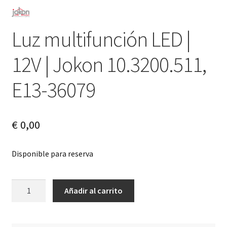
Luz multifunción LED |
12V | Jokon 10.3200.511,
E13-36079
€
0,00
Disponible para reserva
Luz
A
Añadir al carrito
multifunción
l
LED
t
|
e