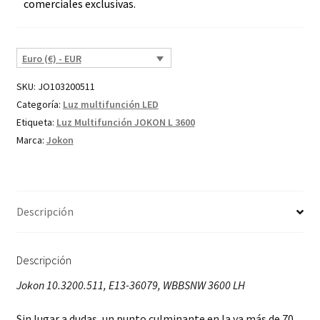
comerciales exclusivas.
Euro (€) - EUR
SKU:
JO103200511
Categoría:
Luz multifunción LED
Etiqueta:
Luz Multifunción JOKON L 3600
Marca:
Jokon
Descripción
Descripción
Jokon 10.3200.511, E13-36079, WBBSNW 3600 LH
Sin lugar a dudas, un punto culminante en la ya más de 70