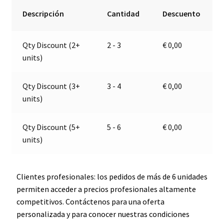
12V
r
Descripción
Cantidad
Descuento
|
n
Jokon
a
Qty Discount (2+
2 - 3
€
0,00
10.3200.511,
t
units)
E13-
i
36079
v
cantidad
e
Qty Discount (3+
3 - 4
€
0,00
:
units)
Qty Discount (5+
5 - 6
€
0,00
units)
Clientes profesionales: los pedidos de más de 6 unidades
permiten acceder a precios profesionales altamente
competitivos. Contáctenos para una oferta
personalizada y para conocer nuestras condiciones