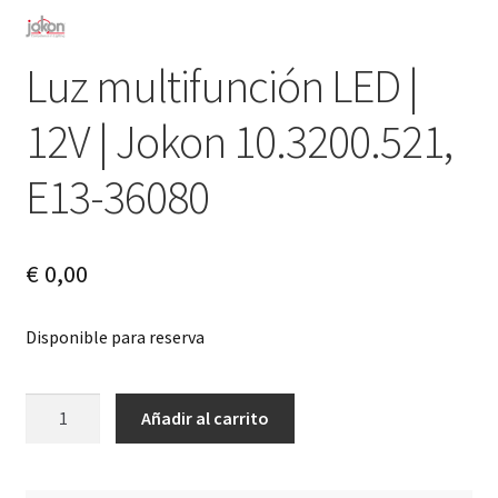
Luz multifunción LED |
12V | Jokon 10.3200.521,
E13-36080
€
0,00
Disponible para reserva
Luz
A
Añadir al carrito
multifunción
l
LED
t
|
e