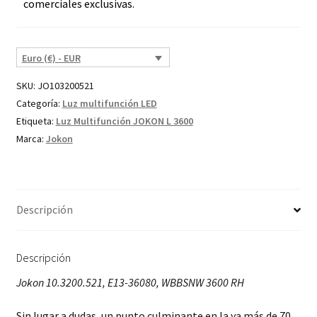
comerciales exclusivas.
Euro (€) - EUR
SKU:
JO103200521
Categoría:
Luz multifunción LED
Etiqueta:
Luz Multifunción JOKON L 3600
Marca:
Jokon
Descripción
Descripción
Jokon 10.3200.521, E13-36080, WBBSNW 3600 RH
Sin lugar a dudas, un punto culminante en la ya más de 70