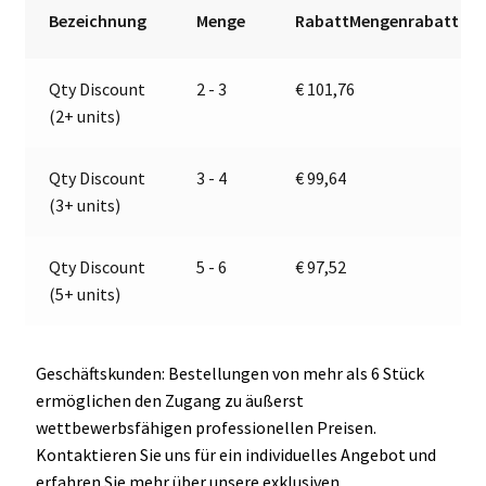
12V
r
Bezeichnung
Menge
RabattMengenrabatt
|
n
Jokon
a
Qty Discount
2 - 3
€
101,76
E1-
t
(2+ units)
03026
i
Menge
v
e
Qty Discount
3 - 4
€
99,64
:
(3+ units)
Qty Discount
5 - 6
€
97,52
(5+ units)
Geschäftskunden: Bestellungen von mehr als 6 Stück
ermöglichen den Zugang zu äußerst
wettbewerbsfähigen professionellen Preisen.
Kontaktieren Sie uns für ein individuelles Angebot und
erfahren Sie mehr über unsere exklusiven