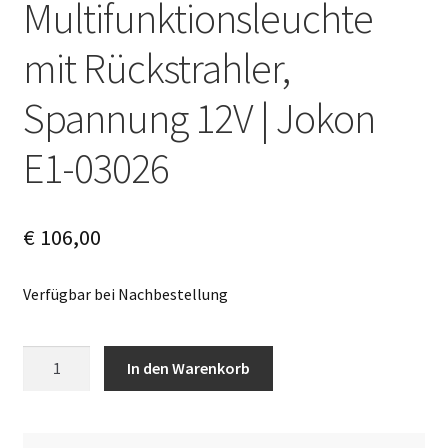
Multifunktionsleuchte
mit Rückstrahler,
Spannung 12V | Jokon
E1-03026
€
106,00
Verfügbar bei Nachbestellung
Multifunktionsleuchte
A
In den Warenkorb
mit
l
Rückstrahler,
t
Spannung
e