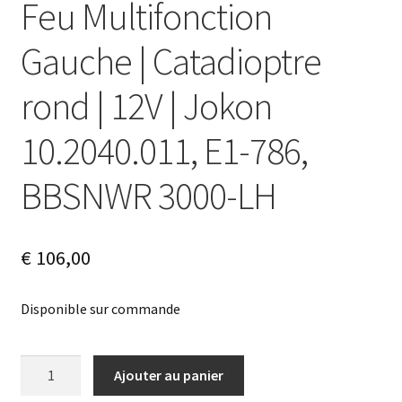
Feu Multifonction
Gauche | Catadioptre
rond | 12V | Jokon
10.2040.011, E1-786,
BBSNWR 3000-LH
€
106,00
Disponible sur commande
quantité
A
Ajouter au panier
de
l