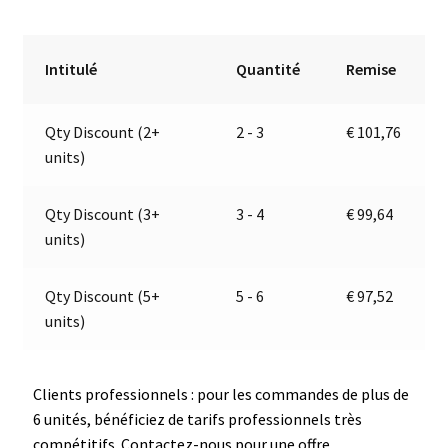
Feu
t
Multifonction
e
Gauche
r
Intitulé
Quantité
Remise
|
n
Catadioptre
a
Qty Discount (2+
2 - 3
€
101,76
rond
t
units)
|
i
12V
v
|
e
Qty Discount (3+
3 - 4
€
99,64
Jokon
:
units)
10.2040.011,
E1-
Qty Discount (5+
5 - 6
€
97,52
786,
units)
BBSNWR
3000-
LH
Clients professionnels : pour les commandes de plus de
6 unités, bénéficiez de tarifs professionnels très
compétitifs. Contactez-nous pour une offre