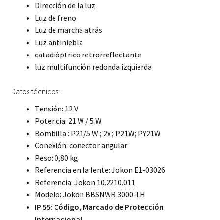
Dirección de la luz
Luz de freno
Luz de marcha atrás
Luz antiniebla
catadióptrico retrorreflectante
luz multifunción redonda izquierda
Datos técnicos:
Tensión: 12 V
Potencia: 21 W / 5 W
Bombilla : P21/5 W ;
2x ;
P21W;
PY21W
Conexión: conector angular
Peso: 0,80 kg
Referencia en la lente: Jokon E1-03026
Referencia: Jokon 10.2210.011
Modelo: Jokon BBSNWR 3000-LH
IP 55: Código, Marcado de Protección
Internacional