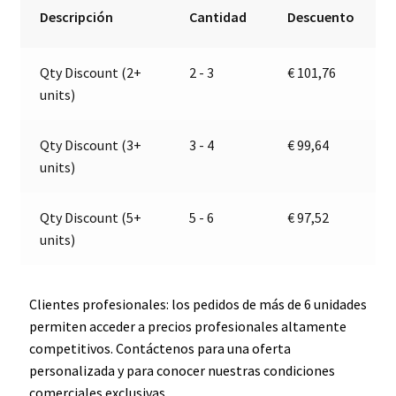
redondo
r
Descripción
Cantidad
Descuento
izquierdo
n
|
a
Qty Discount (2+
2 - 3
€
101,76
12V
t
units)
|
i
Jokon
v
E1-
e
Qty Discount (3+
3 - 4
€
99,64
03026
:
units)
cantidad
Qty Discount (5+
5 - 6
€
97,52
units)
Clientes profesionales: los pedidos de más de 6 unidades
permiten acceder a precios profesionales altamente
competitivos. Contáctenos para una oferta
personalizada y para conocer nuestras condiciones
comerciales exclusivas.