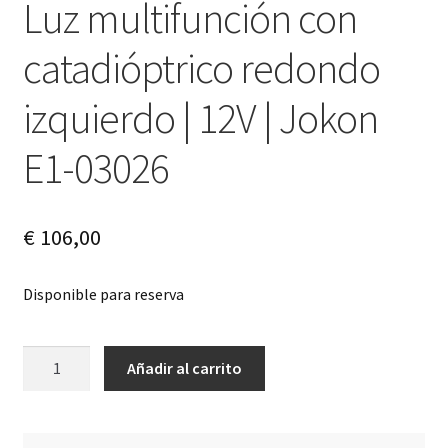
Luz multifunción con
catadióptrico redondo
izquierdo | 12V | Jokon
E1-03026
€
106,00
Disponible para reserva
Luz
A
Añadir al carrito
multifunción
l
con
t
catadióptrico
e