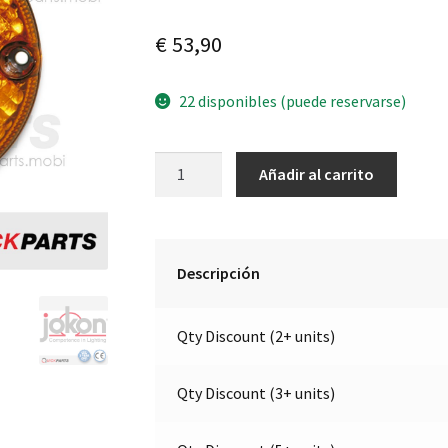
€
53,90
22 disponibles (puede reservarse)
Luz
A
Añadir al carrito
direccional
l
LED
t
|
e
12V
r
Descripción
|
n
Jokon
a
Qty Discount (2+ units)
13.1021.000,
t
E2-
i
0103038
v
Qty Discount (3+ units)
cantidad
e
: