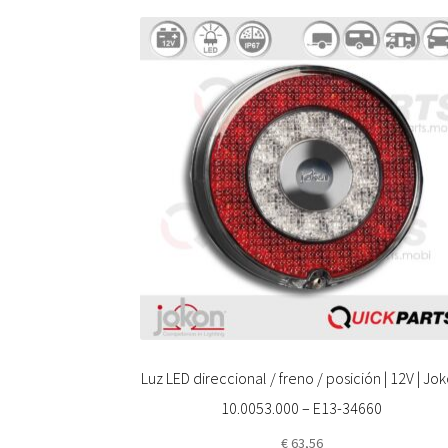
Luz LED direccional / freno / posición | 12V | Jo
10.0053.000 – E13-34660
€
63,56