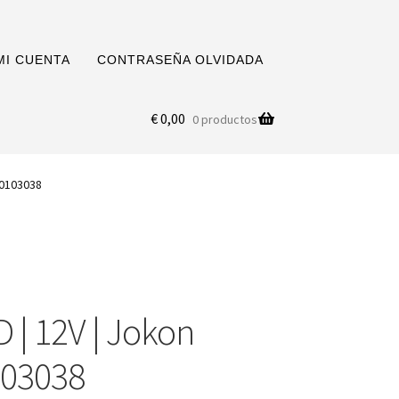
MI CUENTA
CONTRASEÑA OLVIDADA
€
0,00
0 productos
-0103038
D | 12V | Jokon
103038