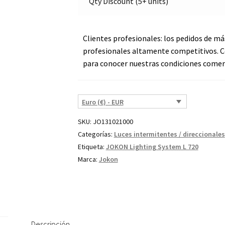
Qty Discount (5+ units)
Clientes profesionales: los pedidos de má
profesionales altamente competitivos. C
para conocer nuestras condiciones comerc
Euro (€) - EUR
SKU:
JO131021000
Categorías:
Luces intermitentes / direccionales
Etiqueta:
JOKON Lighting System L 720
Marca:
Jokon
Descripción