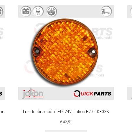
kon
Luz de dirección LED |24V| Jokon E2-0103038
€
42,51