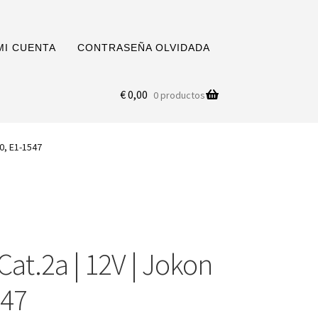
MI CUENTA
CONTRASEÑA OLVIDADA
€
0,00
0 productos
00, E1-1547
Cat.2a | 12V | Jokon
547