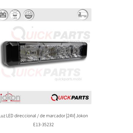
Luz LED direccional / de marcador |24V| Jokon
E13-35232