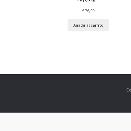
– E13-34661
€
76,00
Añadir al carrito
Ce