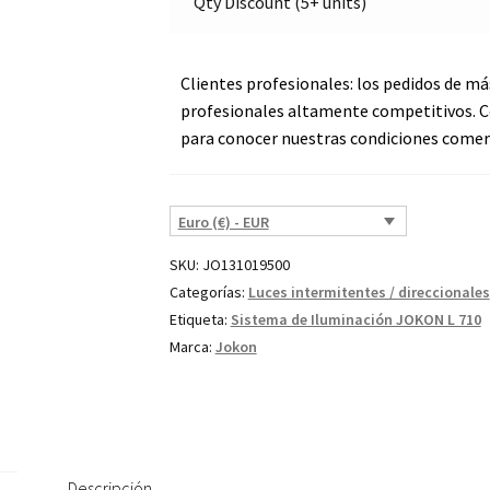
Qty Discount (5+ units)
cantidad
Clientes profesionales: los pedidos de má
profesionales altamente competitivos. C
para conocer nuestras condiciones comerc
Euro (€) - EUR
SKU:
JO131019500
Categorías:
Luces intermitentes / direccionales
Etiqueta:
Sistema de Iluminación JOKON L 710
Marca:
Jokon
Descripción