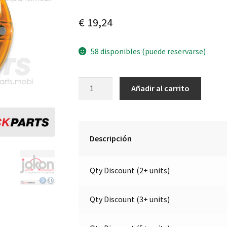
€
19,24
58 disponibles (puede reservarse)
Luz
A
Añadir al carrito
de
l
dirección
t
/
e
Cat.2a
r
Descripción
|
n
12V
a
Qty Discount (2+ units)
|
t
Jokon
i
13.1019.500,
v
Qty Discount (3+ units)
E1-
e
1547
: