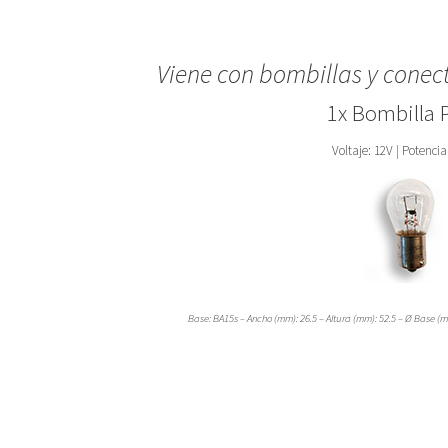
Viene con bombillas y conec
1x Bombilla
Voltaje: 12V | Potencia
Base: BA15s – Ancho (mm): 26.5 – Altura (mm): 52.5 – Ø Base (mm):