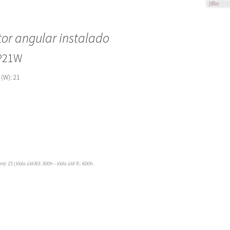
tor angular instalado
 P21W
 (W): 21
 15 | Vida útil B3: 300h – Vida útil Tc: 600h.