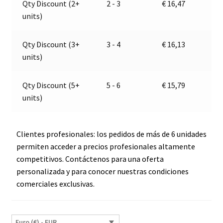
Qty Discount (2+
2 - 3
€
16,47
|
t
units)
Jokon
i
13.0014.500,
v
E2-
e
Qty Discount (3+
3 - 4
€
16,13
05036
:
units)
cantidad
Qty Discount (5+
5 - 6
€
15,79
units)
Clientes profesionales: los pedidos de más de 6 unidades
permiten acceder a precios profesionales altamente
competitivos. Contáctenos para una oferta
personalizada y para conocer nuestras condiciones
comerciales exclusivas.
Euro (€) - EUR