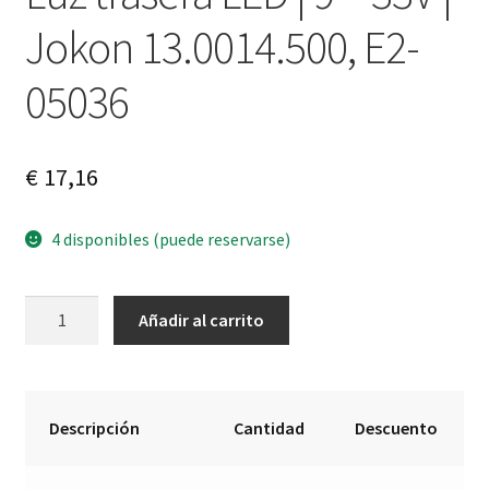
Jokon 13.0014.500, E2-
05036
€
17,16
4 disponibles (puede reservarse)
Luz
A
Añadir al carrito
trasera
l
LED
t
|
e
9
r
Descripción
Cantidad
Descuento
-
n
33V
a