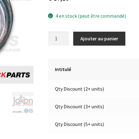
4 en stock (peut être commandé)
quantité
A
Ajouter au panier
de
l
Feux
t
Arrière
e
à
r
Intitulé
LED
n
a
Qty Discount (2+ units)
t
i
v
Qty Discount (3+ units)
e
:
Qty Discount (5+ units)