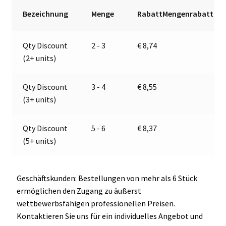
Jokon
r
Bezeichnung
Menge
RabattMengenrabatt
13.0002.000,
n
E1-
a
Qty Discount
2 - 3
€
8,74
0231425
t
(2+ units)
Menge
i
v
e
Qty Discount
3 - 4
€
8,55
:
(3+ units)
Qty Discount
5 - 6
€
8,37
(5+ units)
Geschäftskunden: Bestellungen von mehr als 6 Stück
ermöglichen den Zugang zu äußerst
wettbewerbsfähigen professionellen Preisen.
Kontaktieren Sie uns für ein individuelles Angebot und