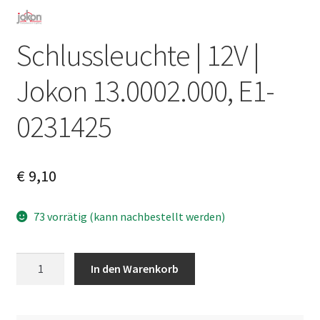
Schlussleuchte | 12V |
Jokon 13.0002.000, E1-
0231425
€
9,10
73 vorrätig (kann nachbestellt werden)
Schlussleuchte
A
In den Warenkorb
|
l
12V
t
|
e