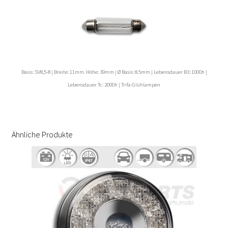
Basis: SV8,5-8 | Breite: 11mm. Höhe: 39mm | Ø Basis: 8.5mm | Lebensdauer B3: 1000h |
Lebensdauer Tc: 2000h | Trifa Glühlampen
Ähnliche Produkte