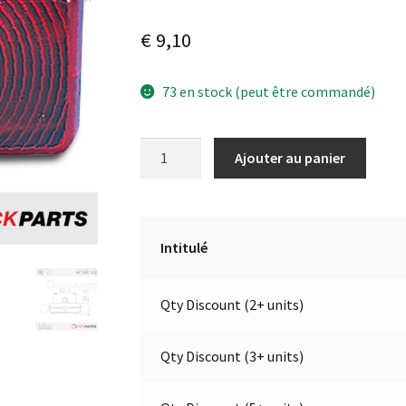
€
9,10
73 en stock (peut être commandé)
quantité
A
Ajouter au panier
de
l
Feu
t
de
e
position
r
Intitulé
arrière
n
12V
a
Qty Discount (2+ units)
|
t
Jokon
i
E1-
v
Qty Discount (3+ units)
0231425
e
: