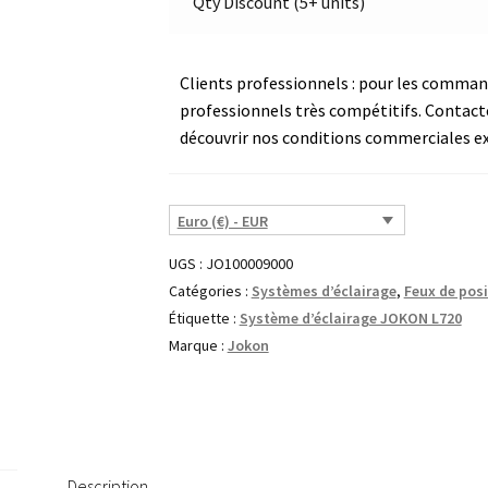
Qty Discount (5+ units)
24
V
|
Clients professionnels : pour les commande
Jokon
professionnels très compétitifs. Contact
E2-
découvrir nos conditions commerciales ex
203037
Euro (€) - EUR
UGS :
JO100009000
Catégories :
Systèmes d’éclairage
,
Feux de posi
Étiquette :
Système d’éclairage JOKON L720
Marque :
Jokon
Description