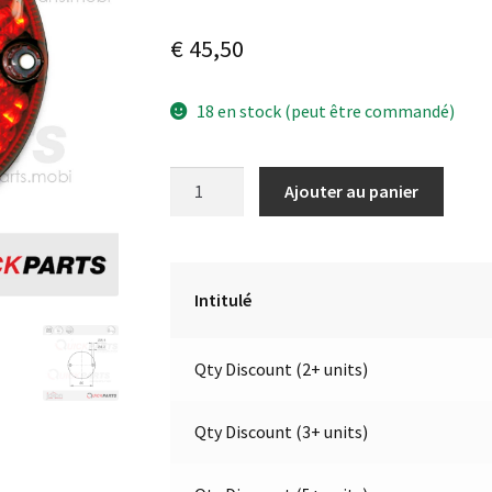
€
45,50
18 en stock (peut être commandé)
quantité
A
Ajouter au panier
de
l
Feu
t
stop
e
/
r
Intitulé
Feu
n
de
a
Qty Discount (2+ units)
position
t
arrière
i
à
v
Qty Discount (3+ units)
LED
e
|
: