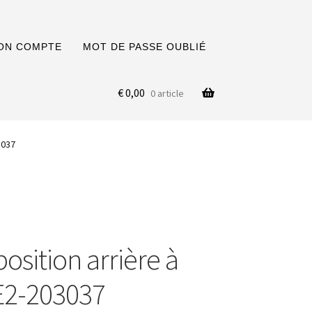
ON COMPTE
MOT DE PASSE OUBLIÉ
€
0,00
0 article
3037
osition arrière à
 E2-203037