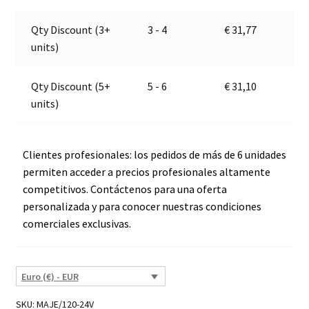
Marco
v
110
e
Qty Discount (3+
3 - 4
€
31,77
120
:
units)
13
cantidad
Qty Discount (5+
5 - 6
€
31,10
units)
Clientes profesionales: los pedidos de más de 6 unidades
permiten acceder a precios profesionales altamente
competitivos. Contáctenos para una oferta
personalizada y para conocer nuestras condiciones
comerciales exclusivas.
Euro (€) - EUR
SKU:
MAJE/120-24V