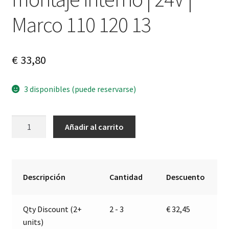
Marco 110 120 13
€
33,80
3 disponibles (puede reservarse)
Bocina
A
Añadir al carrito
de
l
plástico
t
negro,
e
montaje
r
Descripción
Cantidad
Descuento
interno
n
|
a
Qty Discount (2+
2 - 3
€
32,45
24V
t
units)
|
i