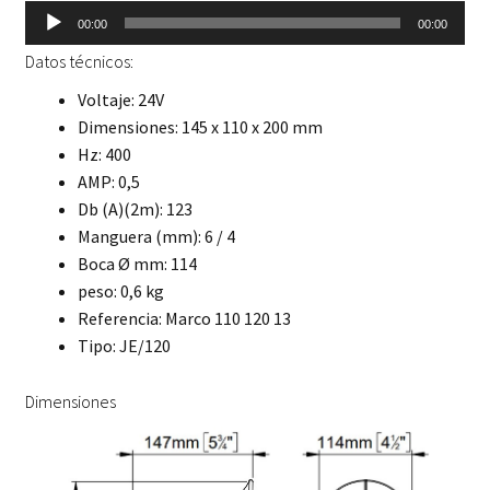
Reproductor
00:00
00:00
de
Datos técnicos:
audio
Voltaje: 24V
Dimensiones: 145 x 110 x 200 mm
Hz: 400
AMP: 0,5
Db (A)(2m): 123
Manguera (mm): 6 / 4
Boca Ø mm: 114
peso: 0,6 kg
Referencia: Marco 110 120 13
Tipo: JE/120
Dimensiones