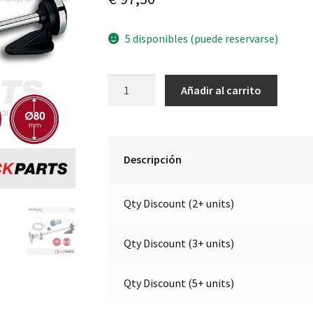
5 disponibles (puede reservarse)
Bocina
A
Añadir al carrito
de
l
aire
t
individual
e
para
r
Descripción
montaje
n
externo
a
Qty Discount (2+ units)
|
t
12V
i
|
v
Qty Discount (3+ units)
112
e
301
:
Qty Discount (5+ units)
12
cantidad