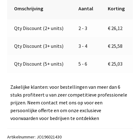
Jokon
r
Omschrijving
Aantal
Korting
19.6021.430,
n
E1-
a
Qty Discount (2+ units)
2 - 3
€
26,12
0231469
t
aantal
i
v
Qty Discount (3+ units)
3 - 4
€
25,58
e
:
Qty Discount (5+ units)
5 - 6
€
25,03
Zakelijke klanten: voor bestellingen van meer dan 6
stuks profiteert u van zeer competitieve professionele
prijzen. Neem contact met ons op voor een
persoonlijke offerte en om onze exclusieve
voorwaarden voor bedrijven te ontdekken
Artikelnummer:
JO196021430