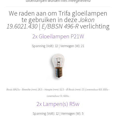
Gloeilampen worden niet meegeleverd
We raden aan om Trifa gloeilampen
te gebruiken in deze
Jokon
19.6021.430 | E/BBSN 496-R
verlichting
2x Gloeilampen
P21
W
Spanning (Volt): 12 | Vermogen (W): 21
Basis: BA15s – Breedte (mm): 26.5 – Hoogte (mm): 52.5 – Ø Basis (mm): 15 | Levensduur B3: 300u -
Levensduur Tc: 600u.
2x Lampen(s) R5w
Spanning (Volt): 12 | Vermogen (W): 5