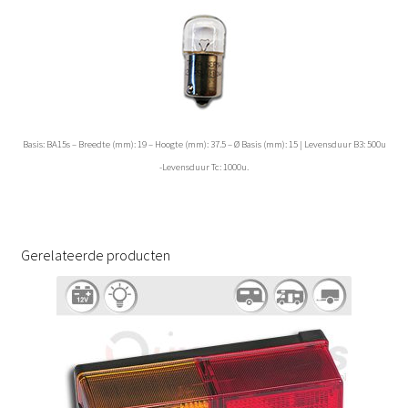
Basis: BA15s – Breedte (mm): 19 – Hoogte (mm): 37.5 – Ø Basis (mm): 15 | Levensduur B3: 500u
-Levensduur Tc: 1000u.
Gerelateerde producten