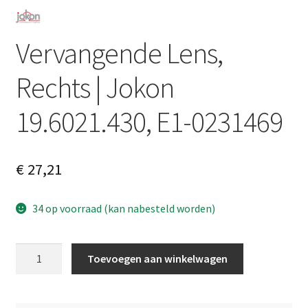
Vervangende Lens,
Rechts | Jokon
19.6021.430, E1-0231469
€
27,21
34 op voorraad (kan nabesteld worden)
Vervangende
A
Toevoegen aan winkelwagen
Lens,
l
Rechts
t
|
e