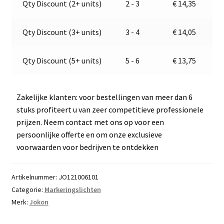
Qty Discount (2+ units)
2 - 3
€
14,35
1292
t
aantal
i
v
Qty Discount (3+ units)
3 - 4
€
14,05
e
:
Qty Discount (5+ units)
5 - 6
€
13,75
Zakelijke klanten: voor bestellingen van meer dan 6
stuks profiteert u van zeer competitieve professionele
prijzen. Neem contact met ons op voor een
persoonlijke offerte en om onze exclusieve
voorwaarden voor bedrijven te ontdekken
Artikelnummer:
JO121006101
Categorie:
Markeringslichten
Merk:
Jokon