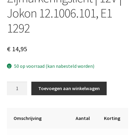
Jokon 12.1006.101, E1
1292
€
14,95
50 op voorraad (kan nabesteld worden)
Zijmarkeringslicht
A
Toevoegen aan winkelwagen
|
l
12V
t
|
e
Jokon
r
Omschrijving
Aantal
Korting
12.1006.101,
n
E1
a