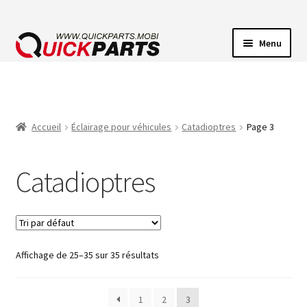
Menu
ECLAIRAGE VEHICULE
CONNECTEUR ÉLECTRIQUE
Accueil
Éclairage pour véhicules
Catadioptres
Page 3
POMPES
Catadioptres
AVERTISSEUR SONORE
Affichage de 25–35 sur 35 résultats
1
2
3