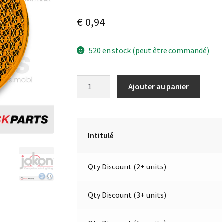
€
0,94
520 en stock (peut être commandé)
quantité
A
Ajouter au panier
de
l
Catadioptre
t
rond
e
jaune
r
Intitulé
autocollant
n
Ø
a
Qty Discount (2+ units)
60
t
mm
i
v
Qty Discount (3+ units)
e
: