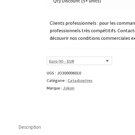
Qty Discount (5+ units)
Clients professionnels : pour les commande
professionnels très compétitifs. Contact
découvrir nos conditions commerciales ex
Euro (€) - EUR
UGS :
JO300006010
Catégorie :
Catadioptres
Marque :
Jokon
Description