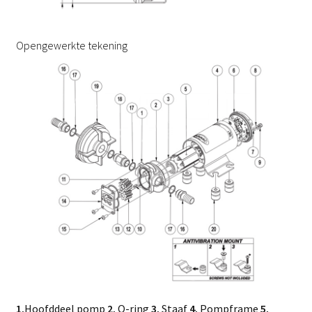
Opengewerkte tekening
1.
Hoofddeel pomp
2.
O-ring
3.
Staaf
4.
Pompframe
5.