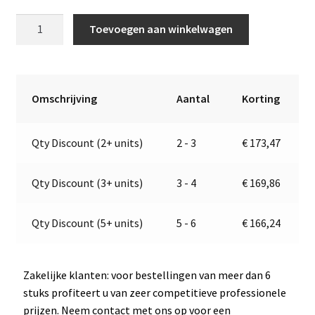
Zelfaanzuigende
A
Toevoegen aan winkelwagen
elektrische
l
pomp
t
|
e
Olie,
r
Omschrijving
Aantal
Korting
Diesel
n
|
a
Qty Discount (2+ units)
2 - 3
€
173,47
12V
t
|
i
Marco
v
Qty Discount (3+ units)
3 - 4
€
169,86
164
e
000
:
Qty Discount (5+ units)
5 - 6
€
166,24
12
aantal
Zakelijke klanten: voor bestellingen van meer dan 6
stuks profiteert u van zeer competitieve professionele
prijzen. Neem contact met ons op voor een