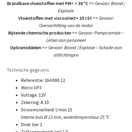
Brandbare vloeistoffen met PM< < 38 °C
=>
Gevaar: Brand /
Explosie
Vloeistoffen met viscositeit> 20 cSt
=>
Gevaar:
Oververhitting van de motor
Bijtende chemische producten
=>
Gevaar: Pompcorrosie –
Letsel aan personeel
Oplosmiddelen
=>
Gevaar: Brand / Explosie – Schade aan
afdichtingen
Technische gegevens:
Referentie: 164 000 12
Marco UP3
Voltage: 12V
Zekering: A 10
Stroomsnelheid: l/min 15
Interne buis Ø 13 mm, watertemperatuur 25 °C
Druk: bar 2
Zelfaanzuigend: (m) 1,5