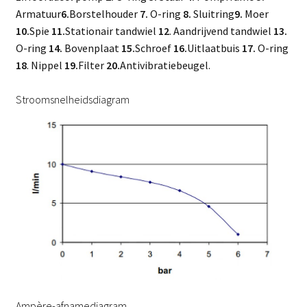
Armatuur
6.
Borstelhouder
7.
O-ring
8.
Sluitring
9.
Moer
10.
Spie
11.
Stationair tandwiel
12
. Aandrijvend tandwiel
13.
O-ring
14.
Bovenplaat
15.
Schroef
16.
Uitlaatbuis
17.
O-ring
18
. Nippel
19.
Filter
20.
Antivibratiebeugel.
Stroomsnelheidsdiagram
Ampère-afnamediagram