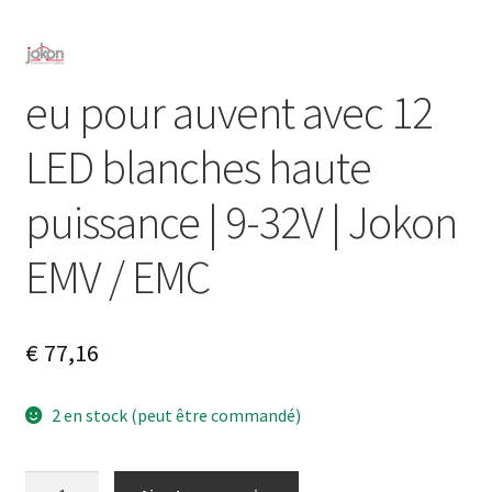
eu pour auvent avec 12
LED blanches haute
puissance | 9-32V | Jokon
EMV / EMC
€
77,16
2 en stock (peut être commandé)
quantité
A