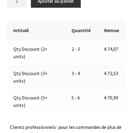
Ajouter au panier
de
l
eu
t
pour
e
auvent
r
Intitulé
Quantité
Remise
avec
n
12
a
Qty Discount (2+
2 - 3
€
74,07
LED
t
units)
blanches
i
haute
v
puissance
e
Qty Discount (3+
3 - 4
€
72,53
|
:
units)
9-
32V
Qty Discount (5+
5 - 6
€
70,99
|
units)
Jokon
EMV
/
Clients professionnels : pour les commandes de plus de
EMC