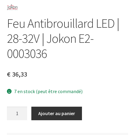
Feu Antibrouillard LED |
28-32V | Jokon E2-
0003036
€
36,33
7 en stock (peut être commandé)
quantité
A
Ajouter au panier
de
l
Feu
t
Antibrouillard
e