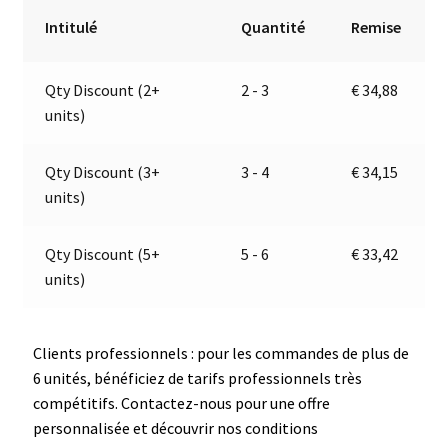
LED
r
Intitulé
Quantité
Remise
|
n
28-
a
Qty Discount (2+
2 - 3
€
34,88
32V
t
units)
|
i
Jokon
v
E2-
e
Qty Discount (3+
3 - 4
€
34,15
0003036
:
units)
Qty Discount (5+
5 - 6
€
33,42
units)
Clients professionnels : pour les commandes de plus de
6 unités, bénéficiez de tarifs professionnels très
compétitifs. Contactez-nous pour une offre
personnalisée et découvrir nos conditions