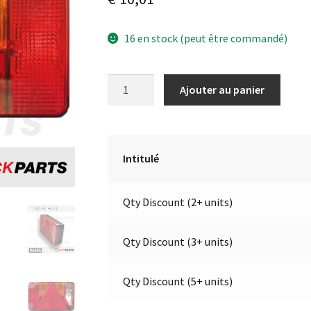
16 en stock (peut être commandé)
quantité
A
Ajouter au panier
de
l
Feu
t
pour
e
remorque
r
Intitulé
ou
n
caravane
a
Qty Discount (2+ units)
|
t
12v
i
|
v
Qty Discount (3+ units)
Gauche
e
|
:
Qty Discount (5+ units)
Radex