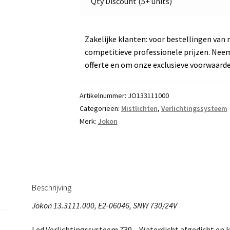
Qty Discount (5+ units)
Zakelijke klanten: voor bestellingen van 
competitieve professionele prijzen. Nee
offerte en om onze exclusieve voorwaard
Artikelnummer:
JO133111000
Categorieën:
Mistlichten
,
Verlichtingssysteem
Merk:
Jokon
Beschrijving
Jokon 13.3111.000, E2-06046, SNW 730/24V
Led Verlichtingssysteem 730 – Waterdicht afgedicht en 