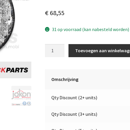
€
68,55
31 op voorraad (kan nabesteld worden)
LED
Toevoegen aan winkelwag
Mistlicht
/
Achteruitrijlichten
|
Omschrijving
24V
|
Qty Discount (2+ units)
Jokon
E2-
06046
Qty Discount (3+ units)
aantal