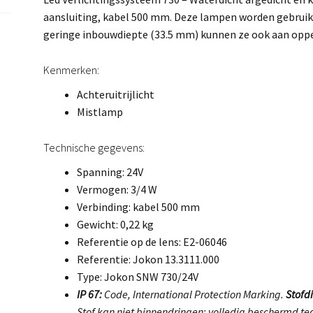
aansluiting, kabel 500 mm. Deze lampen worden gebruikt
geringe inbouwdiepte (33.5 mm) kunnen ze ook aan opp
Kenmerken:
Achteruitrijlicht
Mistlamp
Technische gegevens:
Spanning: 24V
Vermogen: 3/4 W
Verbinding: kabel 500 mm
Gewicht: 0,22 kg
Referentie op de lens: E2-06046
Referentie: Jokon 13.3111.000
Type: Jokon SNW 730/24V
IP 67:
Code, International Protection Marking.
Stofdi
Stof kan niet binnendringen; volledig beschermd teg