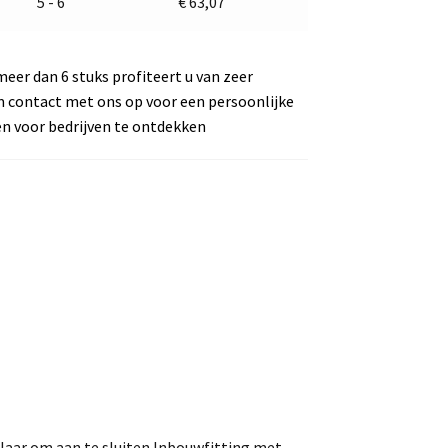
5 - 6
€
63,07
meer dan 6 stuks profiteert u van zeer
m contact met ons op voor een persoonlijke
en voor bedrijven te ontdekken
klaar om aan te sluiten Inbouwfitting met