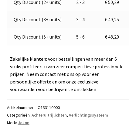
Qty Discount (2+ units)
2 - 3
€
50,29
06046
t
aantal
i
v
Qty Discount (3+ units)
3 - 4
€
49,25
e
:
Qty Discount (5+ units)
5 - 6
€
48,20
Zakelijke klanten: voor bestellingen van meer dan 6
stuks profiteert u van zeer competitieve professionele
prijzen. Neem contact met ons op voor een
persoonlijke offerte en om onze exclusieve
voorwaarden voor bedrijven te ontdekken
Artikelnummer:
JO133110000
Categorieën:
Achteruitrijlichten
,
Verlichtingssysteem
Merk:
Jokon