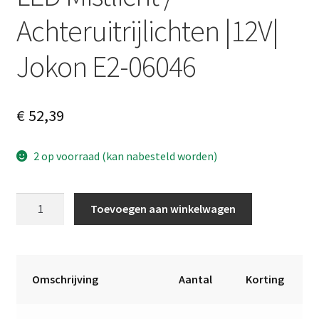
Achteruitrijlichten |12V|
Jokon E2-06046
€
52,39
2 op voorraad (kan nabesteld worden)
LED
A
Toevoegen aan winkelwagen
Mistlicht
l
/
t
Achteruitrijlichten
e
|12V|
r
Omschrijving
Aantal
Korting
Jokon
n
E2-
a