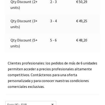
Qty Discount (2+
2 - 3
€
50,29
12V
t
units)
|
i
Jokon
v
E2-
e
Qty Discount (3+
3 - 4
€
49,25
06046
:
units)
cantidad
Qty Discount (5+
5 - 6
€
48,20
units)
Clientes profesionales: los pedidos de más de 6 unidades
permiten acceder a precios profesionales altamente
competitivos. Contáctenos para una oferta
personalizada y para conocer nuestras condiciones
comerciales exclusivas.
Euro (€) - EUR