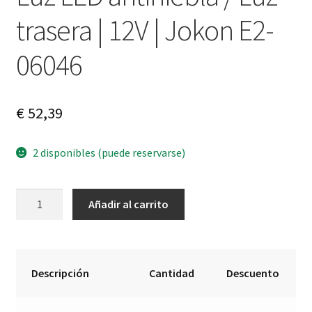
trasera | 12V | Jokon E2-
06046
€
52,39
2 disponibles (puede reservarse)
Luz
A
Añadir al carrito
LED
l
antiniebla
t
/
e
Luz
r
Descripción
Cantidad
Descuento
trasera
n
|
a